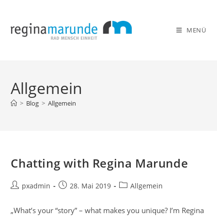
Zum
Inhalt
springen
MENÜ
Allgemein
>
Blog
>
Allgemein
Chatting with Regina Marunde
Beitrags-
Beitrag
Beitrags-
pxadmin
28. Mai 2019
Allgemein
Autor:
veröffentlicht:
Kategorie:
„What’s your “story” – what makes you unique? I’m Regina