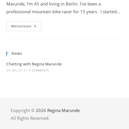
Marunde, I’m 45 and living in Berlin. I’ve been a
professional mountain bike racer for 15 years . I started…
Chatting
Weiterlesen
With
Regina
Marunde
News
Chatting with Regina Marunde
28. MAI 2019
/
0 COMMENTS
Copyright ©
2026
Regina Marunde
.
All Rights Reserved.